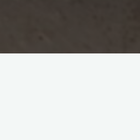
Tradycyjne smaki regionu
Pierwszym krokiem w odkrywaniu kulinarnej
województwa lubuskiego jest zapoznanie się z
tradycyjnymi smakami regionu.
Przeżyj kulinarne
zaskoczenie, poznając bogactwo tradycyjnych smaków
województwa lubuskiego. Tutaj możesz spróbować
wyjątkowych potraw, takich jak kiszone ogórki czy tradycyjne
wędliny. Każdy kęs odkrywa przed tobą unikalną historię i
autentyczny sposób przygotowania.