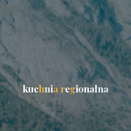
k
u
c
h
n
i
a
r
e
g
i
o
n
a
l
n
a