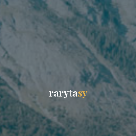
r
a
r
y
t
a
s
y