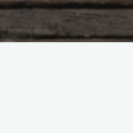
kulinarne
rarytasy